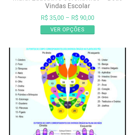
Vindas Escolar
R$
35,00
–
R$
90,00
Este
VER OPÇÕES
produto
tem
várias
variantes.
As
opções
podem
ser
escolhidas
na
página
do
produto