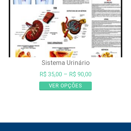
página
do
produto
Sistema Urinário
R$
35,00
–
R$
90,00
Este
VER OPÇÕES
produto
tem
várias
variantes.
As
opções