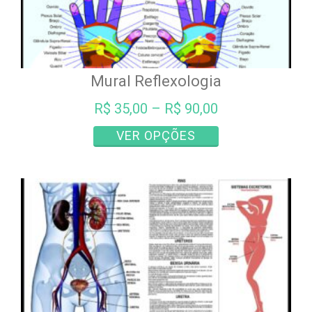
Mural Reflexologia
R$
35,00
–
R$
90,00
Este
VER OPÇÕES
produto
tem
várias
variantes.
As
opções
podem
ser
escolhidas
na