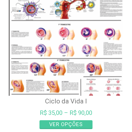
Ciclo da Vida I
R$
35,00
–
R$
90,00
Este
VER OPÇÕES
produto